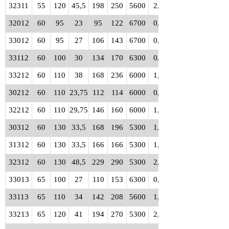
32311
55
120
45,5
198
250
5600
2,30
32012
60
95
23
95
122
6700
0,59
33012
60
95
27
106
143
6700
0,71
33112
60
100
30
134
170
6300
0,92
33212
60
110
38
168
236
6000
1,60
30212
60
110
23,75
112
114
6000
0,88
32212
60
110
29,75
146
160
6000
1,15
30312
60
130
33,5
168
196
5300
1,95
31312
60
130
33,5
166
166
5300
1,90
32312
60
130
48,5
229
290
5300
2,85
33013
65
100
27
110
153
6300
0,78
33113
65
110
34
142
208
5600
1,30
33213
65
120
41
194
270
5300
2,05