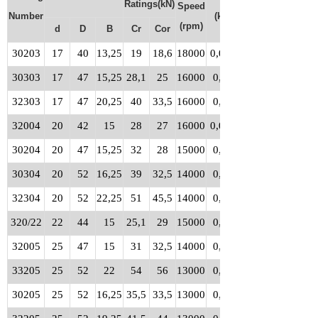
Ratings(kN)
Speed
Number
(kg)
(rpm)
d
D
B
Cr
Cor
30203
17
40
13,25
19
18,6
18000
0,075
30303
17
47
15,25
28,1
25
16000
0,13
32303
17
47
20,25
40
33,5
16000
0,17
32004
20
42
15
28
27
16000
0,097
30204
20
47
15,25
32
28
15000
0,12
30304
20
52
16,25
39
32,5
14000
0,17
32304
20
52
22,25
51
45,5
14000
0,23
320/22
22
44
15
25,1
29
15000
0,10
32005
25
47
15
31
32,5
14000
0,11
33205
25
52
22
54
56
13000
0,23
30205
25
52
16,25
35,5
33,5
13000
0,15