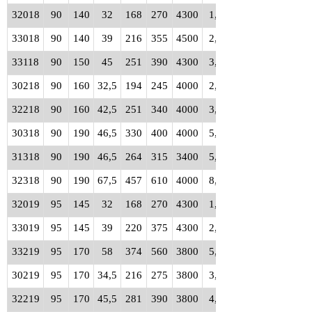
32018
90
140
32
168
270
4300
1,75
33018
90
140
39
216
355
4500
2,20
33118
90
150
45
251
390
4300
3,10
30218
90
160
32,5
194
245
4000
2,55
32218
90
160
42,5
251
340
4000
3,35
30318
90
190
46,5
330
400
4000
5,65
31318
90
190
46,5
264
315
3400
5,90
32318
90
190
67,5
457
610
4000
8,40
32019
95
145
32
168
270
4300
1,80
33019
95
145
39
220
375
4300
2,30
33219
95
170
58
374
560
3800
5,50
30219
95
170
34,5
216
275
3800
3,00
32219
95
170
45,5
281
390
3800
4,05