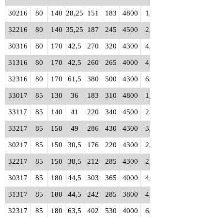
30216
80
140
28,25
151
183
4800
1,60
32216
80
140
35,25
187
245
4500
2,05
30316
80
170
42,5
270
320
4300
4,10
31316
80
170
42,5
260
265
4000
4,05
32316
80
170
61,5
380
500
4300
6,20
33017
85
130
36
183
310
4800
1,75
33117
85
140
41
220
340
4500
2,45
33217
85
150
49
286
430
4300
3,70
30217
85
150
30,5
176
220
4300
2,05
32217
85
150
38,5
212
285
4300
2,60
30317
85
180
44,5
303
365
4000
4,85
31317
85
180
44,5
242
285
3800
4,60
32317
85
180
63,5
402
530
4000
6,85