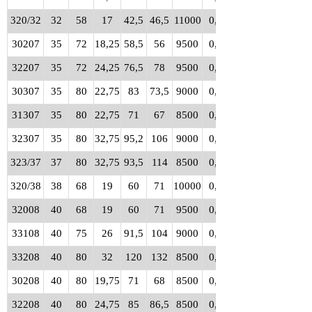
320/32
32
58
17
42,5
46,5
11000
0,19
30207
35
72
18,25
58,5
56
9500
0,32
32207
35
72
24,25
76,5
78
9500
0,43
30307
35
80
22,75
83
73,5
9000
0,52
31307
35
80
22,75
71
67
8500
0,52
32307
35
80
32,75
95,2
106
9000
0,73
323/37
37
80
32,75
93,5
114
8500
0,85
320/38
38
68
19
60
71
10000
0,28
32008
40
68
19
60
71
9500
0,27
33108
40
75
26
91,5
104
9000
0,51
33208
40
80
32
120
132
8500
0,77
30208
40
80
19,75
71
68
8500
0,42
32208
40
80
24,75
85
86,5
8500
0,53