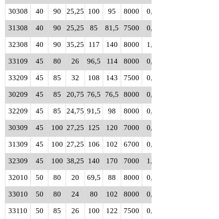
30308
40
90
25,25
100
95
8000
0,72
31308
40
90
25,25
85
81,5
7500
0,72
32308
40
90
35,25
117
140
8000
1,00
33109
45
80
26
96,5
114
8000
0,56
33209
45
85
32
108
143
7500
0,82
30209
45
85
20,75
76,5
76,5
8000
0,48
32209
45
85
24,75
91,5
98
8000
0,58
30309
45
100
27,25
125
120
7000
0,97
31309
45
100
27,25
106
102
6700
0,95
32309
45
100
38,25
140
170
7000
1,35
32010
50
80
20
69,5
88
8000
0,37
33010
50
80
24
80
102
8000
0,45
33110
50
85
26
100
122
7500
0,59