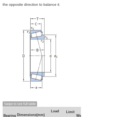
the opposite direction to balance it.
Swipe to see full table
Load
Limit
Dimensions(mm)
Bearing
Weight