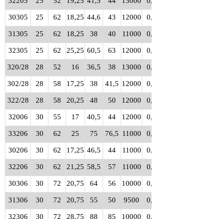
32205
25
52
19,25
41,5
44
13000
0,19
30305
25
62
18,25
44,6
43
12000
0,26
31305
25
62
18,25
38
40
11000
0,26
32305
25
62
25,25
60,5
63
12000
0,36
320/28
28
52
16
36,5
38
13000
0,15
302/28
28
58
17,25
38
41,5
12000
0,25
322/28
28
58
20,25
48
50
12000
0,25
32006
30
55
17
40,5
44
12000
0,17
33206
30
62
25
75
76,5
11000
0,37
30206
30
62
17,25
46,5
44
11000
0,23
32206
30
62
21,25
58,5
57
11000
0,28
30306
30
72
20,75
64
56
10000
0,39
31306
30
72
20,75
55
50
9500
0,39
32306
30
72
28,75
88
85
10000
0,55