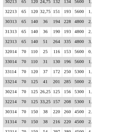
30213
65
120
24,75
132
134
5600
1,15
32213
65
120
32,75
151
193
5600
1,50
30313
65
140
36
194
228
4800
2,40
31313
65
140
36
190
193
4800
2,35
32313
65
140
51
264
335
4800
3,45
32014
70
110
25
116
153
5600
0,84
33014
70
110
31
130
196
5600
1,10
33114
70
120
37
172
250
5300
1,70
33214
70
125
41
201
285
5000
2,10
30214
70
125
26,25
125
156
5300
1,25
32214
70
125
33,25
157
208
5300
1,60
30314
70
150
38
220
260
4500
2,90
31314
70
150
38
216
220
4500
2,95
32314
70
150
54
297
380
4500
4,30