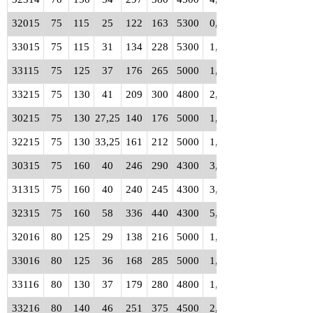
32015
75
115
25
122
163
5300
0,90
33015
75
115
31
134
228
5300
1,15
33115
75
125
37
176
265
5000
1,80
33215
75
130
41
209
300
4800
2,25
30215
75
130
27,25
140
176
5000
1,40
32215
75
130
33,25
161
212
5000
1,70
30315
75
160
40
246
290
4300
3,45
31315
75
160
40
240
245
4300
3,50
32315
75
160
58
336
440
4300
5,20
32016
80
125
29
138
216
5000
1,30
33016
80
125
36
168
285
5000
1,65
33116
80
130
37
179
280
4800
1,90
33216
80
140
46
251
375
4500
2,90